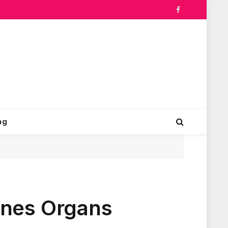
Facebook
ng
ines Organs