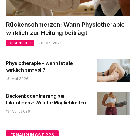
Rückenschmerzen: Wann Physiotherapie
wirklich zur Heilung beiträgt
GESUNDHEIT
20. Mai 2026
Physiotherapie – wann ist sie
wirklich sinnvoll?
13. Mai 2026
Beckenbodentraining bei
Inkontinenz: Welche Möglichkeiten
es heute gibt
13. April 2026
ERNÄHRUNGSTIPPS