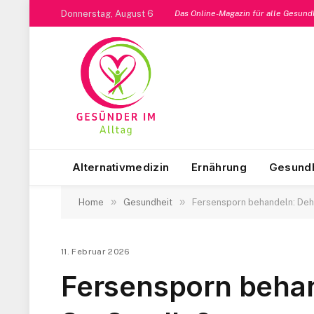
Donnerstag, August 6
Das Online-Magazin für alle Gesun
Alternativmedizin
Ernährung
Gesundh
»
»
Home
Gesundheit
Fersensporn behandeln: Deh
11. Februar 2026
Fersensporn behan