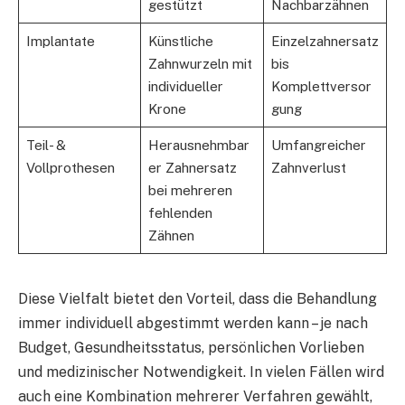
gestützt
Nachbarzähnen
Implantate
Künstliche
Einzelzahnersatz
Zahnwurzeln mit
bis
individueller
Komplettversor
Krone
gung
Teil- &
Herausnehmbar
Umfangreicher
Vollprothesen
er Zahnersatz
Zahnverlust
bei mehreren
fehlenden
Zähnen
Diese Vielfalt bietet den Vorteil, dass die Behandlung
immer individuell abgestimmt werden kann – je nach
Budget, Gesundheitsstatus, persönlichen Vorlieben
und medizinischer Notwendigkeit. In vielen Fällen wird
auch eine Kombination mehrerer Verfahren gewählt,