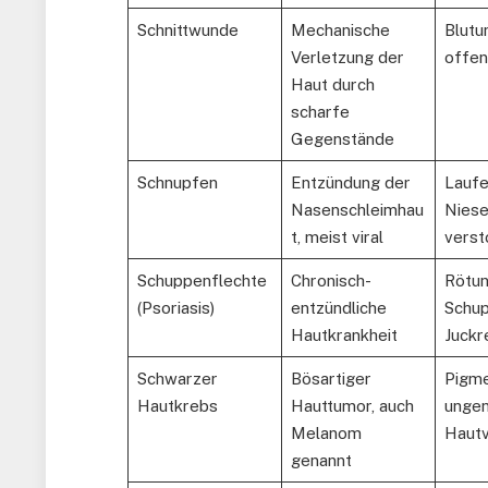
Schnittwunde
Mechanische
Blutu
Verletzung der
offe
Haut durch
scharfe
Gegenstände
Schnupfen
Entzündung der
Laufe
Nasenschleimhau
Niese
t, meist viral
verst
Schuppenflechte
Chronisch-
Rötun
(Psoriasis)
entzündliche
Schup
Hautkrankheit
Juckr
Schwarzer
Bösartiger
Pigm
Hautkrebs
Hauttumor, auch
ungen
Melanom
Haut
genannt