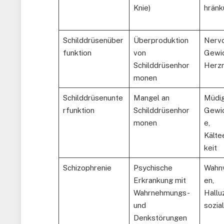
Knie)
hränk
Schilddrüsenüber
Überproduktion
Nervo
funktion
von
Gewic
Schilddrüsenhor
Herz
monen
Schilddrüsenunte
Mangel an
Müdig
rfunktion
Schilddrüsenhor
Gewi
monen
e,
Kälte
keit
Schizophrenie
Psychische
Wahnv
Erkrankung mit
en,
Wahrnehmungs-
Hallu
und
sozia
Denkstörungen