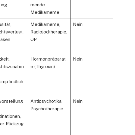
ung
mende
Medikamente
sität,
Medikamente,
Nein
htsverlust,
Radiojodtherapie,
rasen
OP
keit,
Hormonpräparat
Nein
chtszunahm
e (Thyroxin)
empfindlich
orstellung
Antipsychotika,
Nein
Psychotherapie
zinationen,
ler Rückzug