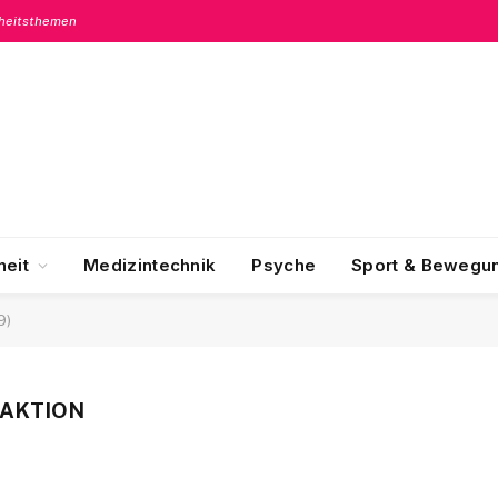
dheitsthemen
eit
Medizintechnik
Psyche
Sport & Bewegu
9)
DAKTION