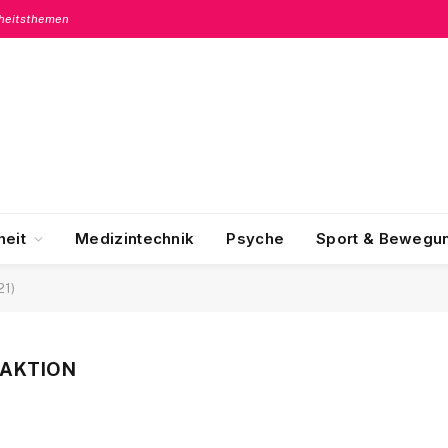
dheitsthemen
eit
Medizintechnik
Psyche
Sport & Bewegu
21)
DAKTION