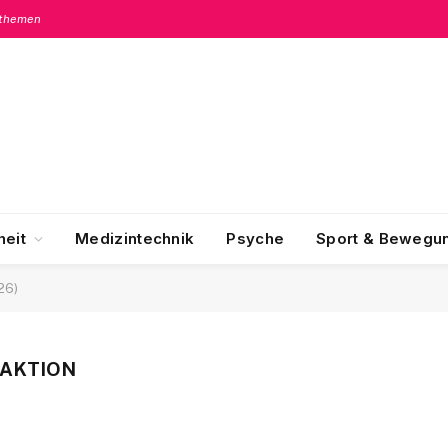
sthemen
eit
Medizintechnik
Psyche
Sport & Bewegu
26)
DAKTION